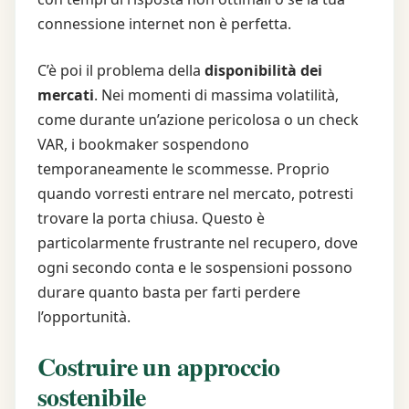
connessione internet non è perfetta.
C’è poi il problema della
disponibilità dei
mercati
. Nei momenti di massima volatilità,
come durante un’azione pericolosa o un check
VAR, i bookmaker sospendono
temporaneamente le scommesse. Proprio
quando vorresti entrare nel mercato, potresti
trovare la porta chiusa. Questo è
particolarmente frustrante nel recupero, dove
ogni secondo conta e le sospensioni possono
durare quanto basta per farti perdere
l’opportunità.
Costruire un approccio
sostenibile