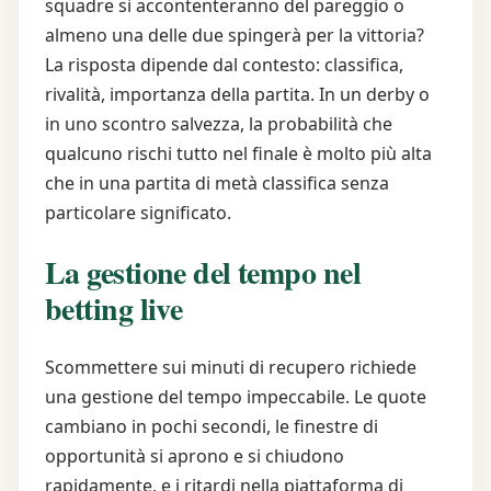
squadre si accontenteranno del pareggio o
almeno una delle due spingerà per la vittoria?
La risposta dipende dal contesto: classifica,
rivalità, importanza della partita. In un derby o
in uno scontro salvezza, la probabilità che
qualcuno rischi tutto nel finale è molto più alta
che in una partita di metà classifica senza
particolare significato.
La gestione del tempo nel
betting live
Scommettere sui minuti di recupero richiede
una gestione del tempo impeccabile. Le quote
cambiano in pochi secondi, le finestre di
opportunità si aprono e si chiudono
rapidamente, e i ritardi nella piattaforma di