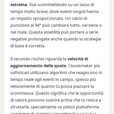
estrema
. Stai scommettendo su un lasso di
tempo molto breve, dove eventi singoli hanno
un impatto sproporzionato. Un calcio di
punizione al 94° può cambiare tutto, nel bene o
nel male. Questa volatilità può portare a serie
negative prolungate anche quando la strategia
di base è corretta.
Il secondo rischio riguarda la
velocità di
aggiornamento delle quote
. I bookmaker più
sofisticati utilizzano algoritmi che reagiscono in
tempo reale agli eventi in campo, spesso più
velocemente di quanto tu possa piazzare la
scommessa. Questo significa che le opportunità
di valore possono svanire prima che tu riesca a
sfruttarle, specialmente se utilizzi piattaforme
con tempi di risposta non ottimali o se la tua