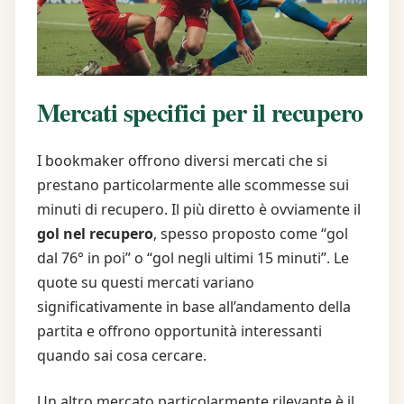
Mercati specifici per il recupero
I bookmaker offrono diversi mercati che si
prestano particolarmente alle scommesse sui
minuti di recupero. Il più diretto è ovviamente il
gol nel recupero
, spesso proposto come “gol
dal 76° in poi” o “gol negli ultimi 15 minuti”. Le
quote su questi mercati variano
significativamente in base all’andamento della
partita e offrono opportunità interessanti
quando sai cosa cercare.
Un altro mercato particolarmente rilevante è il