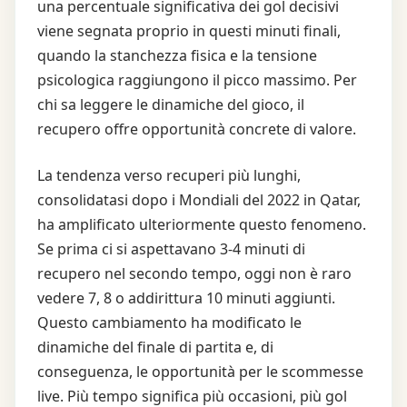
una percentuale significativa dei gol decisivi
viene segnata proprio in questi minuti finali,
quando la stanchezza fisica e la tensione
psicologica raggiungono il picco massimo. Per
chi sa leggere le dinamiche del gioco, il
recupero offre opportunità concrete di valore.
La tendenza verso recuperi più lunghi,
consolidatasi dopo i Mondiali del 2022 in Qatar,
ha amplificato ulteriormente questo fenomeno.
Se prima ci si aspettavano 3-4 minuti di
recupero nel secondo tempo, oggi non è raro
vedere 7, 8 o addirittura 10 minuti aggiunti.
Questo cambiamento ha modificato le
dinamiche del finale di partita e, di
conseguenza, le opportunità per le scommesse
live. Più tempo significa più occasioni, più gol