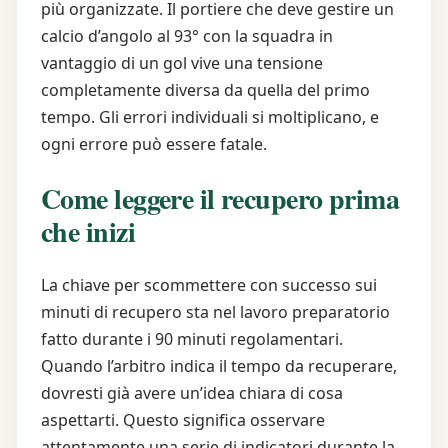
più organizzate. Il portiere che deve gestire un
calcio d’angolo al 93° con la squadra in
vantaggio di un gol vive una tensione
completamente diversa da quella del primo
tempo. Gli errori individuali si moltiplicano, e
ogni errore può essere fatale.
Come leggere il recupero prima
che inizi
La chiave per scommettere con successo sui
minuti di recupero sta nel lavoro preparatorio
fatto durante i 90 minuti regolamentari.
Quando l’arbitro indica il tempo da recuperare,
dovresti già avere un’idea chiara di cosa
aspettarti. Questo significa osservare
attentamente una serie di indicatori durante la