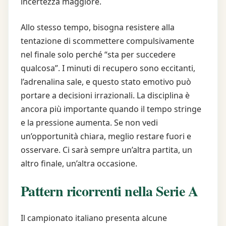
incertezza maggiore.
Allo stesso tempo, bisogna resistere alla
tentazione di scommettere compulsivamente
nel finale solo perché “sta per succedere
qualcosa”. I minuti di recupero sono eccitanti,
l’adrenalina sale, e questo stato emotivo può
portare a decisioni irrazionali. La disciplina è
ancora più importante quando il tempo stringe
e la pressione aumenta. Se non vedi
un’opportunità chiara, meglio restare fuori e
osservare. Ci sarà sempre un’altra partita, un
altro finale, un’altra occasione.
Pattern ricorrenti nella Serie A
Il campionato italiano presenta alcune