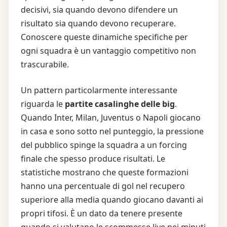
decisivi, sia quando devono difendere un
risultato sia quando devono recuperare.
Conoscere queste dinamiche specifiche per
ogni squadra è un vantaggio competitivo non
trascurabile.
Un pattern particolarmente interessante
riguarda le
partite casalinghe delle big
.
Quando Inter, Milan, Juventus o Napoli giocano
in casa e sono sotto nel punteggio, la pressione
del pubblico spinge la squadra a un forcing
finale che spesso produce risultati. Le
statistiche mostrano che queste formazioni
hanno una percentuale di gol nel recupero
superiore alla media quando giocano davanti ai
propri tifosi. È un dato da tenere presente