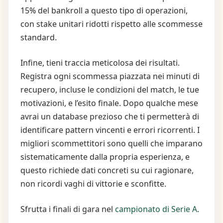
15% del bankroll a questo tipo di operazioni,
con stake unitari ridotti rispetto alle scommesse
standard.
Infine, tieni traccia meticolosa dei risultati.
Registra ogni scommessa piazzata nei minuti di
recupero, incluse le condizioni del match, le tue
motivazioni, e l’esito finale. Dopo qualche mese
avrai un database prezioso che ti permetterà di
identificare pattern vincenti e errori ricorrenti. I
migliori scommettitori sono quelli che imparano
sistematicamente dalla propria esperienza, e
questo richiede dati concreti su cui ragionare,
non ricordi vaghi di vittorie e sconfitte.
Sfrutta i finali di gara nel
campionato di Serie A
.