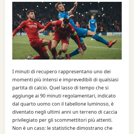
I minuti di recupero rappresentano uno dei
momenti più intensi e imprevedibili di qualsiasi
partita di calcio. Quel lasso di tempo che si
aggiunge ai 90 minuti regolamentari, indicato
dal quarto uomo con il tabellone luminoso, è
diventato negli ultimi anni un terreno di caccia
privilegiato per gli scommettitori più attenti.
Non è un caso: le statistiche dimostrano che