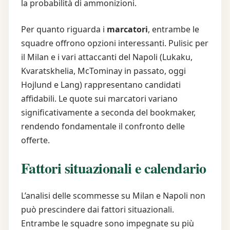
la probabilità di ammonizioni.
Per quanto riguarda i
marcatori
, entrambe le
squadre offrono opzioni interessanti. Pulisic per
il Milan e i vari attaccanti del Napoli (Lukaku,
Kvaratskhelia, McTominay in passato, oggi
Hojlund e Lang) rappresentano candidati
affidabili. Le quote sui marcatori variano
significativamente a seconda del bookmaker,
rendendo fondamentale il confronto delle
offerte.
Fattori situazionali e calendario
L’analisi delle scommesse su Milan e Napoli non
può prescindere dai fattori situazionali.
Entrambe le squadre sono impegnate su più