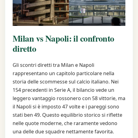
Milan vs Napoli: il confronto
diretto
Gli scontri diretti tra Milan e Napoli
rappresentano un capitolo particolare nella
storia delle scommesse sul calcio italiano. Nei
154 precedenti in Serie A, il bilancio vede un
leggero vantaggio rossonero con 58 vittorie, ma
il Napoli si è imposto 47 volte e i pareggi sono
stati ben 49. Questo equilibrio storico si riflette
nelle quote moderne, che raramente vedono
una delle due squadre nettamente favorita.