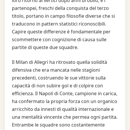
loro ritorno ai vertici dopo anni di oblio, e i
partenopei, freschi della conquista del terzo
titolo, portano in campo filosofie diverse che si
traducono in pattern statistici riconoscibili.
Capire queste differenze è fondamentale per
scommettere con cognizione di causa sulle
partite di queste due squadre.
Il Milan di Allegri ha ritrovato quella solidità
difensiva che era mancata nelle stagioni
precedenti, costruendo le sue vittorie sulla
capacità di non subire gol e di colpire con
efficienza. Il Napoli di Conte, campione in carica,
ha confermato la propria forza con un organico
arricchito da innesti di qualità internazionale e
una mentalità vincente che permea ogni partita.
Entrambe le squadre sono costantemente