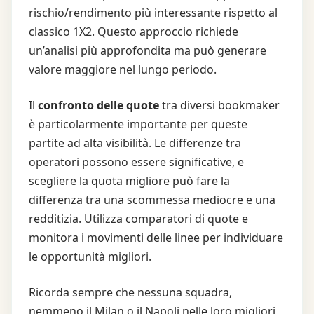
rischio/rendimento più interessante rispetto al
classico 1X2. Questo approccio richiede
un’analisi più approfondita ma può generare
valore maggiore nel lungo periodo.
Il
confronto delle quote
tra diversi bookmaker
è particolarmente importante per queste
partite ad alta visibilità. Le differenze tra
operatori possono essere significative, e
scegliere la quota migliore può fare la
differenza tra una scommessa mediocre e una
redditizia. Utilizza comparatori di quote e
monitora i movimenti delle linee per individuare
le opportunità migliori.
Ricorda sempre che nessuna squadra,
nemmeno il Milan o il Napoli nelle loro migliori