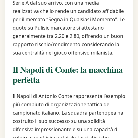
Serie A dal suo arrivo, con una media
realizzativa che lo rende un candidato affidabile
per il mercato “Segna in Qualsiasi Momento”. Le
quote su Pulisic marcatore si attestano
generalmente tra 2.20 e 2.80, offrendo un buon
rapporto rischio/rendimento considerando la
sua centralità nel gioco offensivo milanista.
Il Napoli di Conte: la macchina
perfetta
Il Napoli di Antonio Conte rappresenta l’esempio
più compiuto di organizzazione tattica del
campionato italiano. La squadra partenopea ha
costruito il suo successo su una solidità
difensiva impressionante e su una capacità di
colpire con efficienza letale. Le statistiche