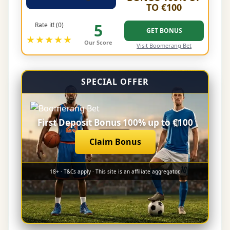
TO €100
5
Rate it! (0)
GET BONUS
★★★★★
Our Score
Visit Boomerang Bet
SPECIAL OFFER
First Deposit Bonus 100% up to €100
Claim Bonus
18+ · T&Cs apply · This site is an affiliate aggregator.